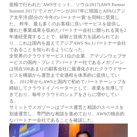
規模で行われた’AWSサミット、ソウル2017(AWS Partner
Summit 2017)’でメガゾーンが2017年に韓国とAPAC(アジ
ア太平洋)部分の’今年のパートナー賞’を同時に受賞し
た。 昨年、最も多くのお客様に良いサービスを提供し、
優れた事業成果を収めたパートナー会社に贈られる賞を2
年連続受賞することで、経験と技術力を認められてお
り、これは国内を超えてアジアAWS No.1パートナー会社
であることを知られるようになった。
全世界のクラウドサービス1位の企業、アマゾンウェブサ
ービスの国内・プレミアパートナー社であるメガゾーン
は現在500あまりの顧客会社に最適化されたクラウドサー
ビスを構築から運営まで全過程を体系的に提供してい
る。 2012年からAWSと国内で初めてパートナーシップを
締結してクラウドイノベーターとして、産業を先導して
きており、毎年クラウドのシェアをさらに増やしてい
る。
サミットでメガゾーンはブース運営と相談のスペースを
別途運営し、専門的な相談を進めており、AWSの独歩的
なパートナー会社であることを確認した。