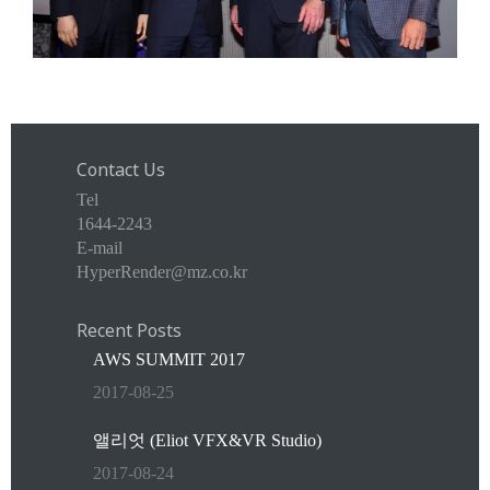
Contact Us
Tel
1644-2243
E-mail
HyperRender@mz.co.kr
Recent Posts
AWS SUMMIT 2017
2017-08-25
앨리엇 (Eliot VFX&VR Studio)
2017-08-24